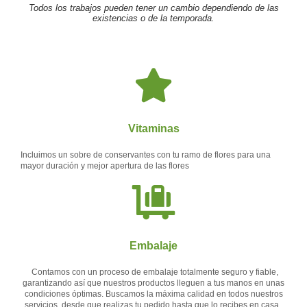
Todos los trabajos pueden tener un cambio dependiendo de las
3
existencias o de la temporada.
rosas
cantidad
Vitaminas
Incluimos un sobre de conservantes con tu ramo de flores para una
mayor duración y mejor apertura de las flores
Embalaje
Contamos con un proceso de embalaje totalmente seguro y fiable,
garantizando así que nuestros productos lleguen a tus manos en unas
condiciones óptimas. Buscamos la máxima calidad en todos nuestros
servicios, desde que realizas tu pedido hasta que lo recibes en casa.