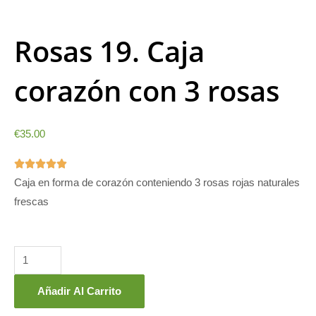
Rosas 19. Caja
corazón con 3 rosas
€
35.00
5/5





Caja en forma de corazón conteniendo 3 rosas rojas naturales
frescas
Rosas
19.
Caja
corazón
Añadir Al Carrito
con