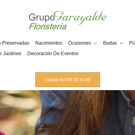
91 356 75 41
608 20 34 99
s Preservadas
Nacimientos
Ocasiones
Bodas
Pl
e Jardínes
Decoración De Eventos
Llamar Al 608 20 34 99