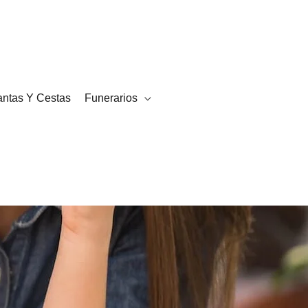
¿Necesitas ayuda?
Mi cuenta
FAQ
Blog
Pedidos
Contacto
antas Y Cestas
Funerarios