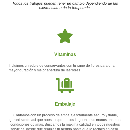
Todos los trabajos pueden tener un cambio dependiendo de las
rosas
existencias o de la temporada.
amarillas
cantidad
Vitaminas
Incluimos un sobre de conservantes con tu ramo de flores para una
mayor duración y mejor apertura de las flores
Embalaje
Contamos con un proceso de embalaje totalmente seguro y fiable,
garantizando así que nuestros productos lleguen a tus manos en unas
condiciones óptimas. Buscamos la máxima calidad en todos nuestros
servicios, desde que realizas tu pedido hasta que lo recibes en casa.