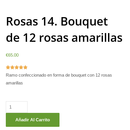
Rosas 14. Bouquet
de 12 rosas amarillas
€
65.00
5/5





Ramo confeccionado en forma de bouquet con 12 rosas
amarillas
Rosas
14.
Bouquet
de
Añadir Al Carrito
12