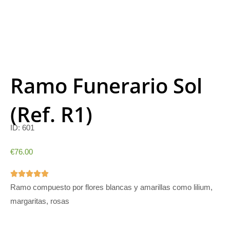
Ramo Funerario Sol
(Ref. R1)
ID:
601
€
76.00
5/5





Ramo compuesto por flores blancas y amarillas como lilium,
margaritas, rosas
Ramo