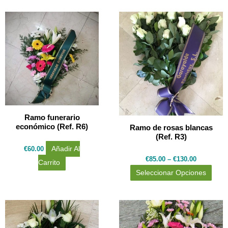
Este
prod
tiene
múlti
varia
Las
opci
se
Ramo funerario
económico (Ref. R6)
Ramo de rosas blancas
pued
(Ref. R3)
elegi
€
60.00
Añadir Al
en
€
85.00
–
€
130.00
Carrito
la
Seleccionar Opciones
pági
de
prod