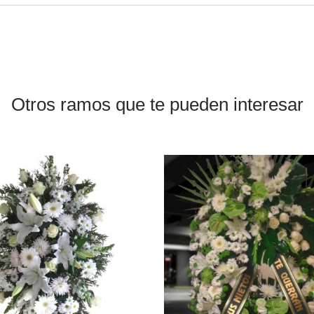
Otros ramos que te pueden interesar
Este
producto
tiene
múltiples
variantes.
Las
opciones
se