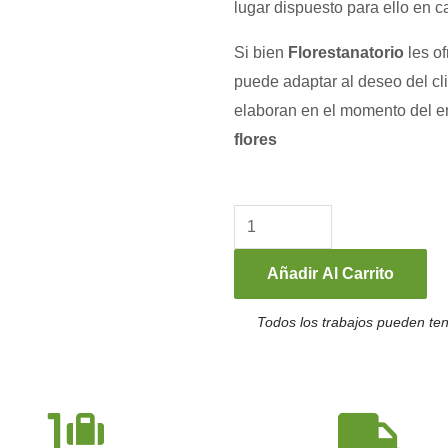
lugar dispuesto para ello en c
Si bien
Florestanatorio
les of
puede adaptar al deseo del clie
elaboran en el momento del en
flores
K15
-
Corona
funeraria
Añadir Al Carrito
Mare
Todos los trabajos pueden ten
Nostrum
cantidad