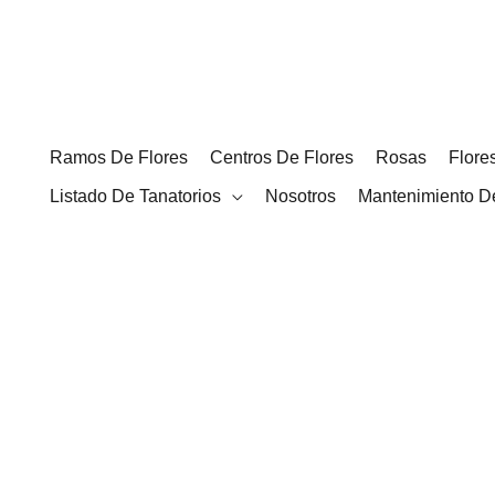
Ir
al
contenido
Ramos De Flores
Centros De Flores
Rosas
Flore
Listado De Tanatorios
Nosotros
Mantenimiento D