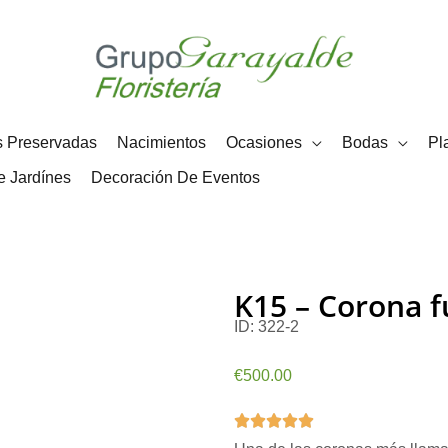
91 356 75 41
608 20 34 99
s Preservadas
Nacimientos
Ocasiones
Bodas
Pl
e Jardínes
Decoración De Eventos
K15 – Corona 
ID:
322-2
€
500.00
5/5




