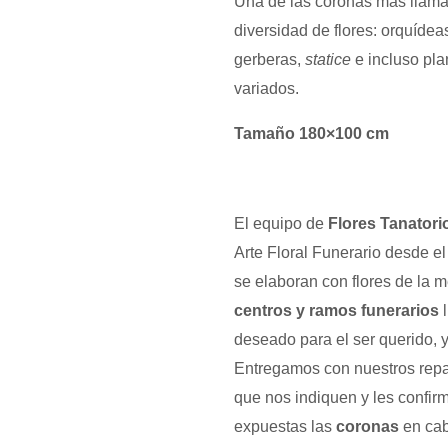
Una de las coronas más llamat
diversidad de flores: orquídea
gerberas,
statice
e incluso pl
variados.
Tamaño 180×100 cm
El equipo de
Flores Tanatori
Arte Floral Funerario desde e
se elaboran con flores de la m
centros y ramos funerarios
l
deseado para el ser querido, y 
Entregamos con nuestros repa
que nos indiquen y les confir
expuestas las
coronas
en cab