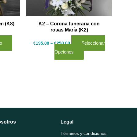
pueden
elegir
en
m (K8)
K2 – Corona funeraria con
rosas María (K2)
la
página
to
Seleccionar
€
195.00
–
€
250.00
de
Opciones
producto
osotros
Legal
Términos y condiciones