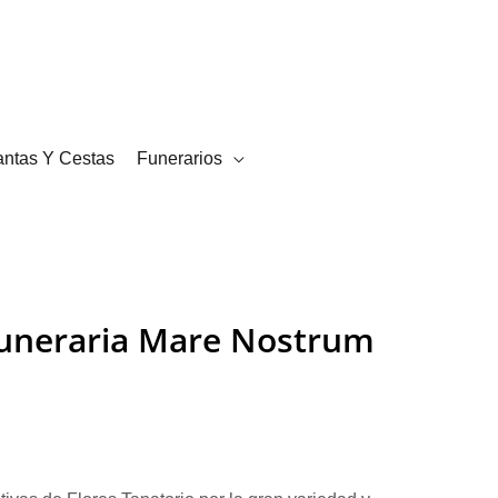
¿Necesitas ayuda?
Mi cuenta
FAQ
Blog
Pedidos
Contacto
antas Y Cestas
Funerarios
funeraria Mare Nostrum