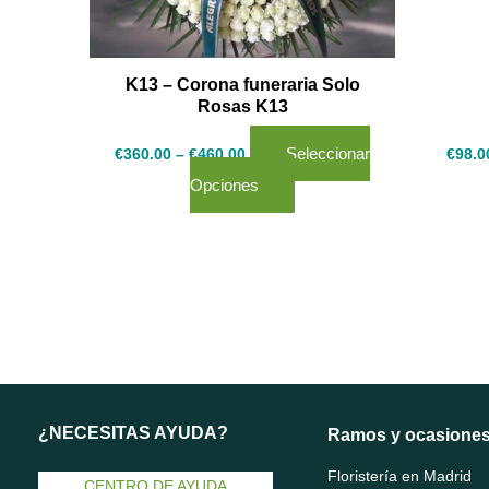
pueden
elegir
en
K13 – Corona funeraria Solo
Rosas K13
la
página
Seleccionar
€
360.00
–
€
460.00
€
98.0
de
Opciones
producto
¿NECESITAS AYUDA?
Ramos y ocasione
Floristería en Madrid
CENTRO DE AYUDA