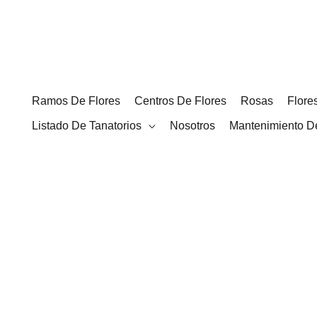
Ir
al
contenido
Ramos De Flores
Centros De Flores
Rosas
Flore
Listado De Tanatorios
Nosotros
Mantenimiento D