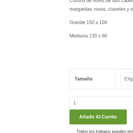
Corona de flores de dos cabec
margaritas, rosas, claveles y 
Grande 150 x 100
Mediana 130 x 90
K3
-
Tamaño
Corona
Rosalinda
(K3)
cantidad
Añadir Al Carrito
Todos los trabajos pueden ten