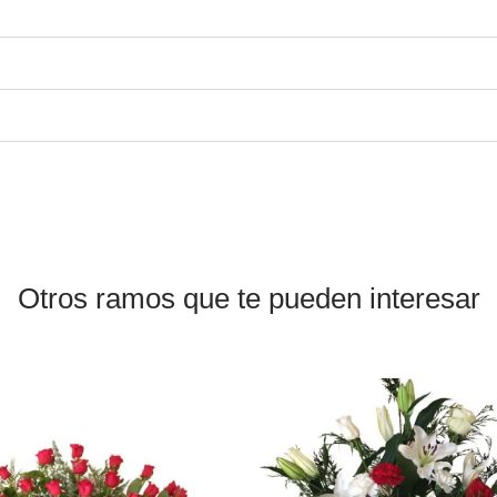
Otros ramos que te pueden interesar
Este
producto
tiene
múltiples