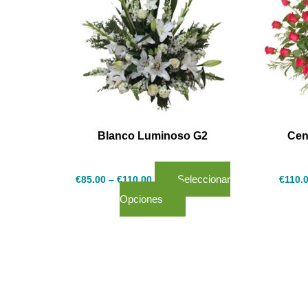
variantes.
Las
opciones
se
pueden
elegir
en
Blanco Luminoso G2
Cen
la
página
Seleccionar
€
85.00
–
€
110.00
€
110.
de
Opciones
producto