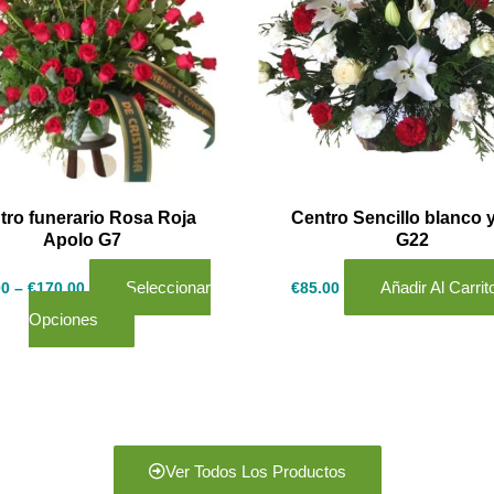
variantes.
Las
opciones
se
pueden
elegir
en
tro funerario Rosa Roja
Centro Sencillo blanco y
Apolo G7
G22
la
página
Seleccionar
Añadir Al Carrit
00
–
€
170.00
€
85.00
de
Opciones
producto
Ver Todos Los Productos