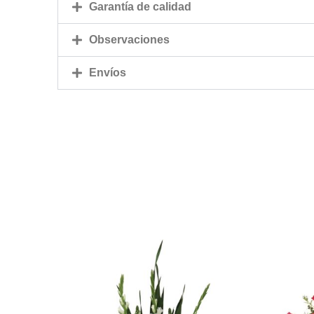
Garantía de calidad
Observaciones
Envíos
Este
producto
tiene
múltiples