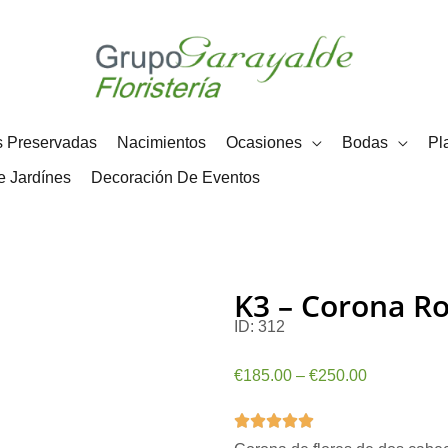
91 356 75 41
608 20 34 99
s Preservadas
Nacimientos
Ocasiones
Bodas
Pl
e Jardínes
Decoración De Eventos
K3 – Corona Ro
ID:
312
€
185.00
–
€
250.00
5/5




