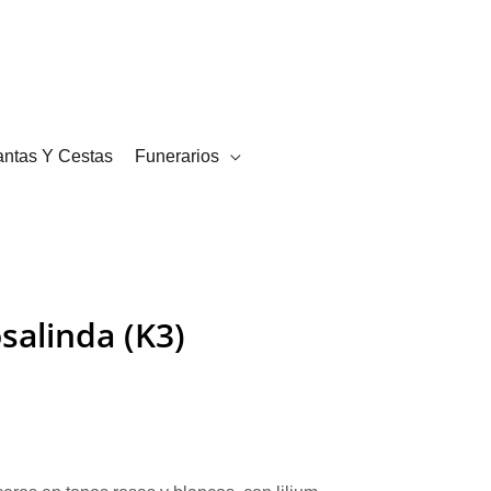
¿Necesitas ayuda?
Mi cuenta
FAQ
Blog
Pedidos
Contacto
antas Y Cestas
Funerarios
salinda (K3)