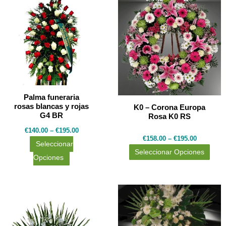
producto
prod
tiene
tiene
múltiples
múlti
variantes.
varia
Las
Las
opciones
opci
se
se
Palma funeraria
rosas blancas y rojas
pueden
K0 – Corona Europa
pued
G4 BR
Rosa K0 RS
elegir
elegi
€
140.00
–
€
195.00
en
en
€
158.00
–
€
195.00
Seleccionar
la
la
Seleccionar Opciones
Opciones
página
pági
de
de
producto
prod
Este
producto
tiene