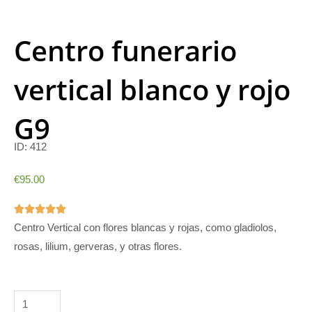
Centro funerario
vertical blanco y rojo
G9
ID:
412
€
95.00
5/5





Centro Vertical con flores blancas y rojas, como gladiolos,
rosas, lilium, gerveras, y otras flores.
Centro
funerario