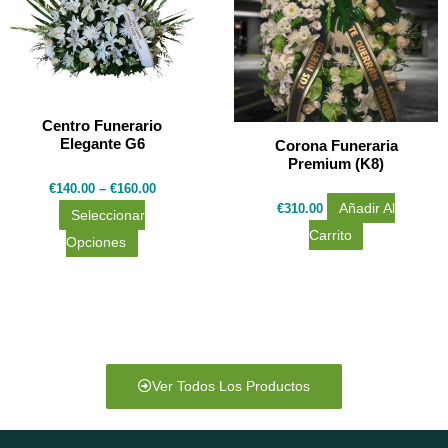
múltiples
variantes.
Las
opciones
se
Centro Funerario
Elegante G6
pueden
Corona Funeraria
Premium (K8)
elegir
€
140.00
–
€
160.00
en
€
310.00
Añadir Al
Seleccionar
la
Carrito
Opciones
página
de
producto
Ver Todos Los Productos