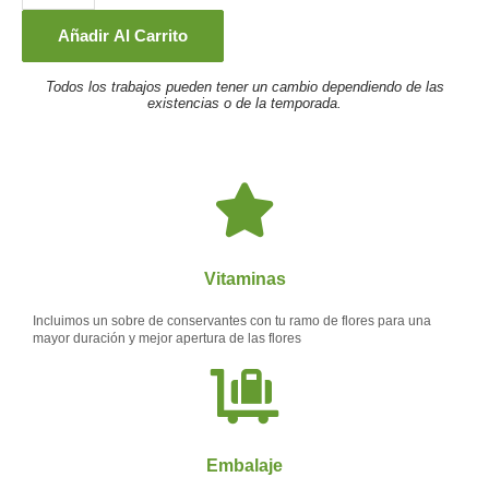
vertical
blanco
Añadir Al Carrito
y
Todos los trabajos pueden tener un cambio dependiendo de las
rojo
existencias o de la temporada.
G9
cantidad
Vitaminas
Incluimos un sobre de conservantes con tu ramo de flores para una
mayor duración y mejor apertura de las flores
Embalaje